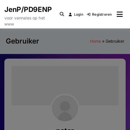
Ga
JenP/PD9ENP
naar
Login
Registreren
de
voor vannales op het
www
inhoud
Gebruiker
Home
Gebruiker